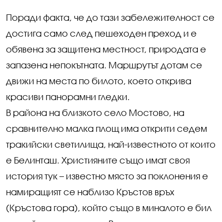
Поради факта, че до тази забележителност се
достига само след пешеходен преход и е
обявена за защитена местност, природата е
запазена непокътната. Маршрутът дотам се
движи на места по билото, което открива
красиви панорамни гледки.
В района на близкото село Мостово, на
сравнително малка площ има открити седем
тракийски светилища, най-известното от които
е Белинташ. Християните също имат своя
история тук – известно място за поклонения е
намиращият се наблизо Кръстов връх
(Кръстова гора), който също в миналото е бил