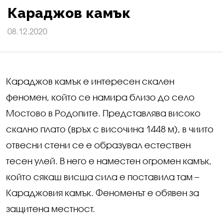
Караджов камък
08.12.2020
Караджов камък е интересен скален
феномен, който се намира близо до село
Мостово в Родопите. Представлява високо
скално плато (връх с височина 1448 м), в чиито
отвесни стени се е образувал естествен
тесен улей. В него е наместен огромен камък,
който сякаш висша сила е поставила там –
Караджовия камък. Феноменът е обявен за
защитена местност.