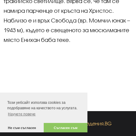
тракийско светилище. Вярва се, че там се
намира парченце от кръста на Христос.
Наблизо е и връх Свобода (вр. Момчил юнак –
1943 м), където е свещеното за мюсюлманите
място Енихан баба теке.
Този уебсайт използва cookies за
подобравяне на качеството на услугата.
Научете повече
All rights reserved
by
заведения.BG
Не съм съгласен
Съгласен съм