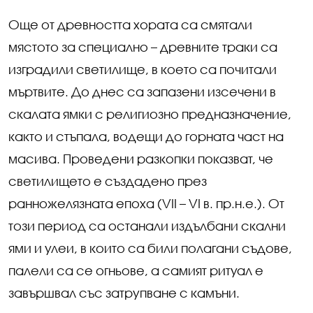
Още от древността хората са смятали
мястото за специално – древните траки са
изградили светилище, в което са почитали
мъртвите. До днес са запазени изсечени в
скалата ямки с религиозно предназначение,
както и стъпала, водещи до горната част на
масива. Проведени разкопки показват, че
светилището е създадено през
ранножелязната епоха (VII – VI в. пр.н.е.). От
този период са останали издълбани скални
ями и улеи, в които са били полагани съдове,
палели са се огньове, а самият ритуал е
завършвал със затрупване с камъни.